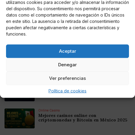
utilizamos cookies para acceder y/o almacenar la información
del dispositivo. Su consentimiento nos permitirá procesar
AUTOR
datos como el comportamiento de navegación o IDs únicos
Ana.S.R
en este sitio. La ausencia o la retirada del consentimiento
pueden afectar negativamente a ciertas características y
funciones.
Noticias relacionadas
Aceptar
Online Casino
Mejores Cripto Casinos Online en
Denegar
Colombia 2025: Bitcoin Casinos
Ver preferencias
Online Casino
Mejores Casinos Online con Bitcoin y
Política de cookies
Criptomonedas en Argentina 2025
Online Casino
Mejores casinos online con
criptomonedas y Bitcoin en México 2025