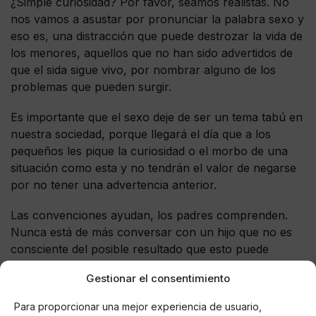
¿Simple curiosidad? Por favor, seamos realistas. No
nos vamos a asustar por pronunciar la palabra sexo y
eso es, una distracción que puede destrozar la vida de
los menores, aquellos que no han sido advertidos de
que el sida sigue vivo, por nombrar alguno de los
problemas que pueden surgir.
Es importante que el sexo deje de ser un tema tabú en
nuestra sociedad, porque llegará el día que a los
pequeños les pique la curiosidad o el morbo de una
situación como esta y no tendrán el valor de negarse
por no tener una advertencia anterior.
Las convenciones ayudan, los padres comprenden.
Nunca está de más conversar con un hijo que no es
consciente del posible resultado que esto puede
acarrear.
Gestionar el consentimiento
Para proporcionar una mejor experiencia de usuario,