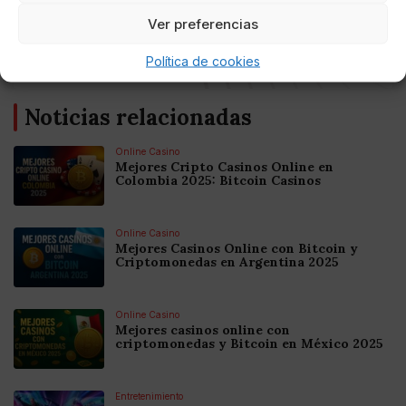
AUTOR
Ver preferencias
Josealperi
Política de cookies
Noticias relacionadas
Online Casino
Mejores Cripto Casinos Online en
Colombia 2025: Bitcoin Casinos
Online Casino
Mejores Casinos Online con Bitcoin y
Criptomonedas en Argentina 2025
Online Casino
Mejores casinos online con
criptomonedas y Bitcoin en México 2025
Entretenimiento