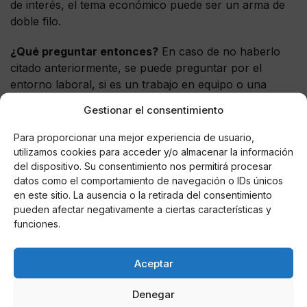
de interés, el tema económico puede ser un arma de
doble filo.
¿Qué preguntar entonces?
En caso de no haberlo
citado anteriormente, se puede preguntar por el
entorno laboral, si es un trabajo en equipo o una
parte es de total autonomía, si la propia empresa
Gestionar el consentimiento
valora o elige en caso de futuras ofertas siempre
primero a los propios trabajadores, en definitiva el
Para proporcionar una mejor experiencia de usuario,
miedo al no crea los problemas citados y hace que los
utilizamos cookies para acceder y/o almacenar la información
propios candidatos se pongan los límites.
del dispositivo. Su consentimiento nos permitirá procesar
datos como el comportamiento de navegación o IDs únicos
en este sitio. La ausencia o la retirada del consentimiento
Si quieres tener un puesto fijo y vitalicio una buena
pueden afectar negativamente a ciertas características y
opción para ti es prepararte unas
funciones.
oposiciones a la guardia Civil
o a cualquier puesto a
funcionario del estado.
Aceptar
Denegar