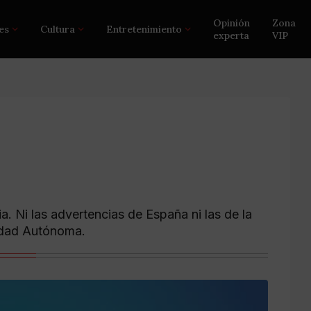
Opinión
Zona
es
Cultura
Entretenimiento
experta
VIP
. Ni las advertencias de España ni las de la
idad Autónoma.