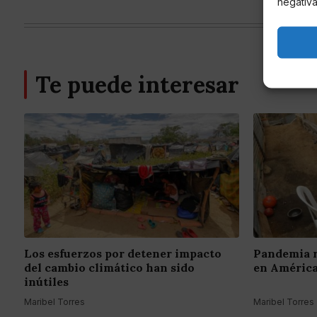
negativa
Te puede interesar
Los esfuerzos por detener impacto
Pandemia re
del cambio climático han sido
en América
inútiles
Maribel Torres
Maribel Torres