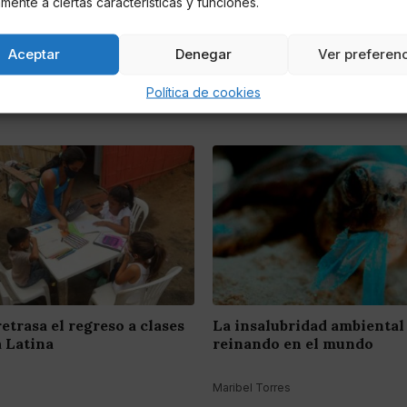
mente a ciertas características y funciones.
Aceptar
Denegar
Ver preferen
Política de cookies
trasa el regreso a clases
La insalubridad ambiental
 Latina
reinando en el mundo
Maribel Torres