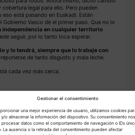
ficioso para todos. Ahora mismo, dicho cambio
 cobertura legal para ello. Pero pueden
o eso está pasando en Euskadi. Están
 Gobierno Vasco dé el primer paso. Que no lo
 independencia en cualquier territorio
de seguir, por lo tanto toca esperar.
tio y lo tendrá, siempre que lo trabaje con
reponerse de tanto disgusto y mala leche.
está cada vez más cerca.
Gestionar el consentimiento
porcionar una mejor experiencia de usuario, utilizamos cookies par
y/o almacenar la información del dispositivo. Su consentimiento no
á procesar datos como el comportamiento de navegación o IDs únic
io. La ausencia o la retirada del consentimiento pueden afectar