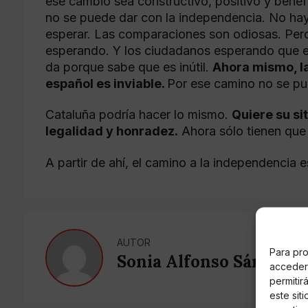
ese cambio sea constructivo, positivo y bene
no se puede dar con la independencia. No hay
esperar. Las comparaciones son odiosas. Per
esperando. Y los ciudadanos esperando que el
da porque sabe que es inútil.
Ahora mismo, la
español es inviable.
Por ese camino no se pue
Cataluña podría hacer lo mismo.
Quiere su si
legalidad y honradez.
Ahora sólo tienen que 
A partir de ahí, el camino a la independencia 
AUTOR
Para pro
Sonia Alfonso Sánchez
acceder 
permitir
este sit