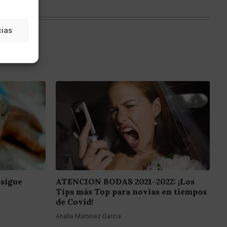
cias
 sigue
ATENCION BODAS 2021-2022: ¡Los
Tips más Top para novias en tiempos
de Covid!
Analia Martinez Garcia