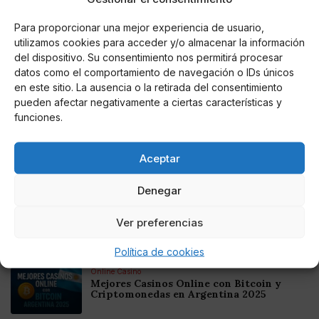
podrán volver a proponer una nueva durante el
mismo periodo de sesiones.
Para proporcionar una mejor experiencia de usuario,
utilizamos cookies para acceder y/o almacenar la información
del dispositivo. Su consentimiento nos permitirá procesar
datos como el comportamiento de navegación o IDs únicos
en este sitio. La ausencia o la retirada del consentimiento
AUTOR
pueden afectar negativamente a ciertas características y
Hipólito Sánchez Nuévalos
funciones.
Aceptar
Noticias relacionadas
Denegar
Online Casino
Mejores Cripto Casinos Online en
Ver preferencias
Colombia 2025: Bitcoin Casinos
Política de cookies
Online Casino
Mejores Casinos Online con Bitcoin y
Criptomonedas en Argentina 2025