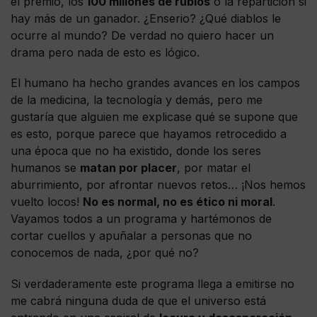
el premio, los
100 millones de rublos
o la repartición si
hay más de un ganador. ¿Enserio? ¿Qué diablos le
ocurre al mundo? De verdad no quiero hacer un
drama pero nada de esto es lógico.
El humano ha hecho grandes avances en los campos
de la medicina, la tecnología y demás, pero me
gustaría que alguien me explicase qué se supone que
es esto, porque parece que hayamos retrocedido a
una época que no ha existido, donde los seres
humanos se
matan por placer
, por matar el
aburrimiento, por afrontar nuevos retos… ¡Nos hemos
vuelto locos!
No es normal, no es ético ni moral
.
Vayamos todos a un programa y hartémonos de
cortar cuellos y apuñalar a personas que no
conocemos de nada, ¿por qué no?
Si verdaderamente este programa llega a emitirse no
me cabrá ninguna duda de que el universo está