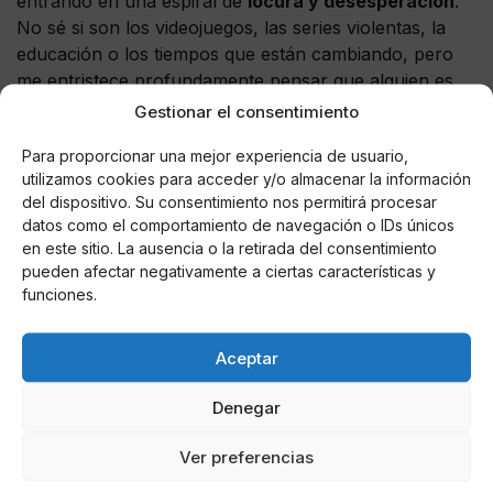
entrando en una espiral de
locura y desesperación
.
No sé si son los videojuegos, las series violentas, la
educación o los tiempos que están cambiando, pero
me entristece profundamente pensar que alguien es
capaz de matar por placer o por dinero y más cuando
Gestionar el consentimiento
miles de telespectadores, que son igual de irracionales,
Para proporcionar una mejor experiencia de usuario,
te están viendo. Pero es más entristecedor incluso que
utilizamos cookies para acceder y/o almacenar la información
se permitan estos realitys. Que los
productores
del dispositivo. Su consentimiento nos permitirá procesar
muestren un poco de sensatez y manden al garete ese
datos como el comportamiento de navegación o IDs únicos
proyecto que será un espectáculo
deplorable
e
en este sitio. La ausencia o la retirada del consentimiento
irracional
.
pueden afectar negativamente a ciertas características y
funciones.
Aceptar
AUTOR
Ana.S.R
Denegar
Ver preferencias