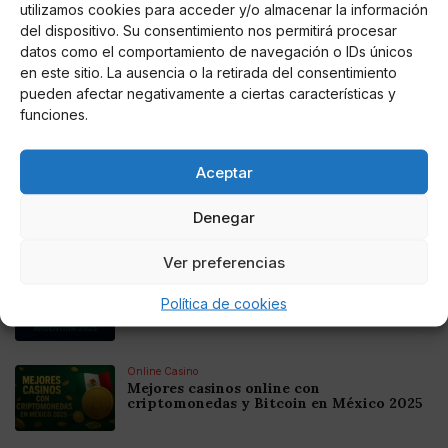
utilizamos cookies para acceder y/o almacenar la información
del dispositivo. Su consentimiento nos permitirá procesar
AUTOR
datos como el comportamiento de navegación o IDs únicos
Iván Leal Ramos
en este sitio. La ausencia o la retirada del consentimiento
pueden afectar negativamente a ciertas características y
funciones.
Noticias relacionadas
Aceptar
Online Casino
Mejores Cripto Casinos Online en
Denegar
Colombia 2025: Bitcoin Casinos
Ver preferencias
Online Casino
Mejores Casinos Online con Bitcoin y
Política de cookies
Criptomonedas en Argentina 2025
Online Casino
Mejores casinos online con
criptomonedas y Bitcoin en México 2025