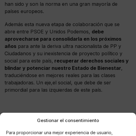
han sido y son la norma en una gran mayoría de
países europeos.
Además esta nueva etapa de colaboración que se
abre entre PSOE y Unidos Podemos,
debe
aprovecharse para consolidarla en los próximos
años
para ante la deriva ultra nacionalista de PP y
Ciudadanos y su inexistencia de proyecto político y
social para este país,
recuperar derechos sociales y
blindar y potenciar nuestro Estado de Bienestar
,
traduciéndose en mejores reales para las clases
trabajadoras. Un eje,el social, que debe de ser
primordial para las izquierdas de este país.
Gestionar el consentimiento
Para proporcionar una mejor experiencia de usuario,