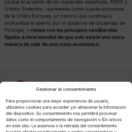
ya que el acuerdo de las izquierdas españolas, PSOE y
Unidos Podemos, representa como cuarta economía
de la Unión Europea, un camino que continúa y
profundiza el abierto por el gobierno de izquierdas de
Portugal, y
rompe con los principios neoliberales
fijados a nivel mundial de que solo existe una única
manera de salir de una crisis económica
.
AUTOR
Gestionar el consentimiento
Iván Leal Ramos
Para proporcionar una mejor experiencia de usuario,
utilizamos cookies para acceder y/o almacenar la información
del dispositivo. Su consentimiento nos permitirá procesar
datos como el comportamiento de navegación o IDs únicos
Noticias relacionadas
en este sitio. La ausencia o la retirada del consentimiento
pueden afectar negativamente a ciertas características y