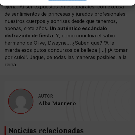
ajena. Al ser expuestos en escaparates, con excusa
de sentimientos de princesas y jurados profesionales,
nuestros cuerpos y sonrisas desde que tenemos,
apenas, siete años.
Un auténtico escándalo
disfrazado de fiesta
. Y, como concluía el sabio
hermano de Olive, Dwayne… ¿Saben qué? “A la
mierda esos putos concursos de belleza […] ¡A tomar
por culo!”. Jaque, de todas las maneras posibles, a la
reina.
AUTOR
Alba Marrero
Noticias relacionadas