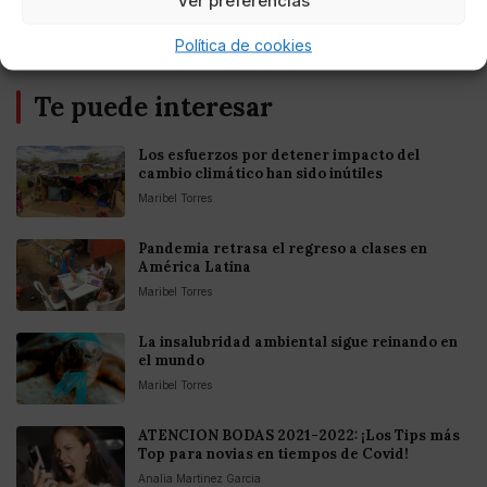
Política de cookies
Te puede interesar
Los esfuerzos por detener impacto del
cambio climático han sido inútiles
Maribel Torres
Pandemia retrasa el regreso a clases en
América Latina
Maribel Torres
La insalubridad ambiental sigue reinando en
el mundo
Maribel Torres
ATENCION BODAS 2021-2022: ¡Los Tips más
Top para novias en tiempos de Covid!
Analia Martinez Garcia