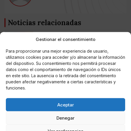
Noticias relacionadas
Online Casino
Mejores Cripto Casinos Online en
Gestionar el consentimiento
Colombia 2025: Bitcoin Casinos
Para proporcionar una mejor experiencia de usuario,
utilizamos cookies para acceder y/o almacenar la información
Online Casino
del dispositivo. Su consentimiento nos permitirá procesar
Mejores Casinos Online con Bitcoin y
Criptomonedas en Argentina 2025
datos como el comportamiento de navegación o IDs únicos
en este sitio. La ausencia o la retirada del consentimiento
pueden afectar negativamente a ciertas características y
Online Casino
funciones.
Mejores casinos online con
criptomonedas y Bitcoin en México 2025
Aceptar
Entretenimiento
Fortnite regresa para iOS en la Unión
Denegar
Europea
Ver preferencias