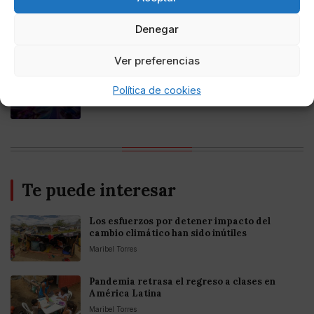
Online Casino
Mejores casinos online con
Denegar
criptomonedas y Bitcoin en México 2025
Ver preferencias
Entretenimiento
Fortnite regresa para iOS en la Unión
Política de cookies
Europea
Te puede interesar
Los esfuerzos por detener impacto del
cambio climático han sido inútiles
Maribel Torres
Pandemia retrasa el regreso a clases en
América Latina
Maribel Torres