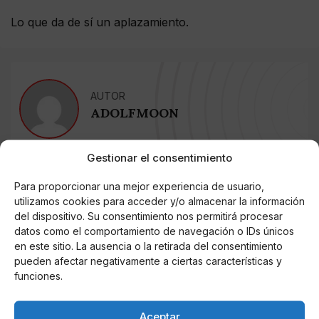
Lo que da de sí un aplazamiento.
AUTOR
ADOLFMOON
Gestionar el consentimiento
Noticias relacionadas
Para proporcionar una mejor experiencia de usuario,
utilizamos cookies para acceder y/o almacenar la información
Online Casino
del dispositivo. Su consentimiento nos permitirá procesar
Mejores Cripto Casinos Online en
Colombia 2025: Bitcoin Casinos
datos como el comportamiento de navegación o IDs únicos
en este sitio. La ausencia o la retirada del consentimiento
pueden afectar negativamente a ciertas características y
Online Casino
funciones.
Mejores Casinos Online con Bitcoin y
Criptomonedas en Argentina 2025
Aceptar