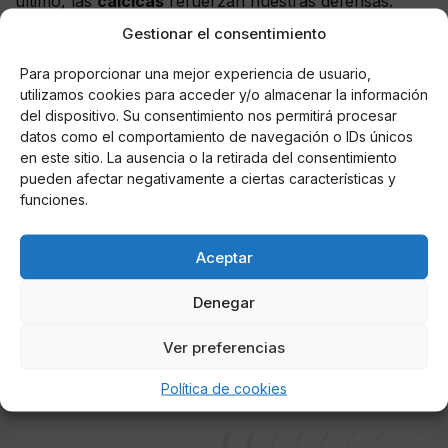
último, las
cálcicas
refuerzan nuestras defensas.
Gestionar el consentimiento
Tal es el auge del termalismo, que ya desde hace un
par de décadas se ha desarrollado un boyante
Para proporcionar una mejor experiencia de usuario,
turismo de spa o balnearios con numerosos
utilizamos cookies para acceder y/o almacenar la información
establecimientos hoteleros o casas rurales que
del dispositivo. Su consentimiento nos permitirá procesar
datos como el comportamiento de navegación o IDs únicos
incorporan en su oferta estancias con tratamientos
en este sitio. La ausencia o la retirada del consentimiento
incluidos. Es decir, se revisten de un entorno atractivo
pueden afectar negativamente a ciertas características y
como complemento a las vacaciones mediante
funciones.
terapias termales muy asequibles en precio.
Tanto es así que actualmente España, debido al gran
Aceptar
número de manantiales diseminados por toda la
Denegar
geografía, es el país europeo con un mayor número
de ofertas termales con un objetivo claro y diáfano:
Ver preferencias
identificar a las termas o balnearios como lugares de
ocio, recreo y, ante todo, de salud.
Política de cookies