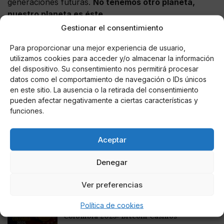
generaciones futuras.
No tenemos otro planeta,
nuestro planeta es éste.
Gestionar el consentimiento
La huelga de estudiantes contra el cambio climático ha
resultado, según la promotora principal en las redes
Para proporcionar una mejor experiencia de usuario,
utilizamos cookies para acceder y/o almacenar la información
bajo la iniciativa
#FridaysForFuture,
un rotundo éxito.
del dispositivo. Su consentimiento nos permitirá procesar
Prometen más viernes en defensa del planeta.
datos como el comportamiento de navegación o IDs únicos
en este sitio. La ausencia o la retirada del consentimiento
pueden afectar negativamente a ciertas características y
funciones.
AUTOR
@IkonoMultimedia
Aceptar
Denegar
Noticias relacionadas
Ver preferencias
Online Casino
Política de cookies
Mejores Cripto Casinos Online en
Colombia 2025: Bitcoin Casinos