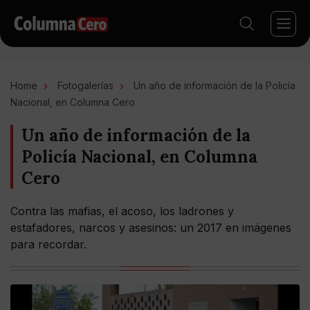
Home
Fotogalerías
Un año de información de la Policía
Nacional, en Columna Cero
Un año de información de la
Policía Nacional, en Columna
Cero
Contra las mafias, el acoso, los ladrones y
estafadores, narcos y asesinos: un 2017 en imágenes
para recordar.