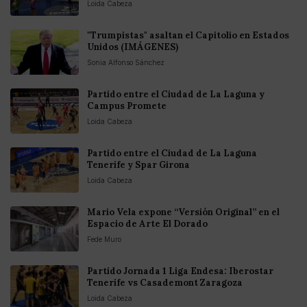
Loida Cabeza
"Trumpistas" asaltan el Capitolio en Estados
Unidos (IMÁGENES)
Sonia Alfonso Sánchez
Partido entre el Ciudad de La Laguna y
Campus Promete
Loida Cabeza
Partido entre el Ciudad de La Laguna
Tenerife y Spar Girona
Loida Cabeza
Mario Vela expone “Versión Original” en el
Espacio de Arte El Dorado
Fede Muro
Partido Jornada 1 Liga Endesa: Iberostar
Tenerife vs Casademont Zaragoza
Loida Cabeza