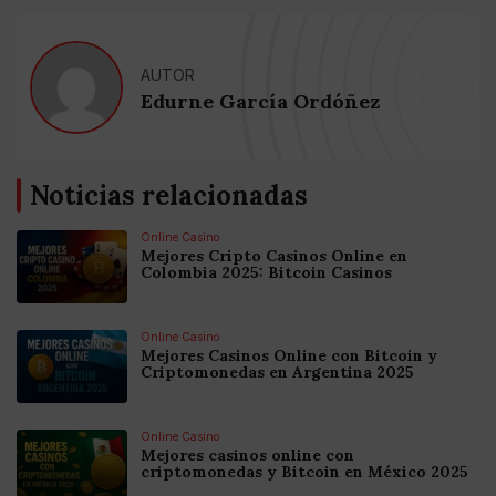
AUTOR
Edurne García Ordóñez
Noticias relacionadas
Online Casino
Mejores Cripto Casinos Online en
Colombia 2025: Bitcoin Casinos
Online Casino
Mejores Casinos Online con Bitcoin y
Criptomonedas en Argentina 2025
Online Casino
Mejores casinos online con
criptomonedas y Bitcoin en México 2025