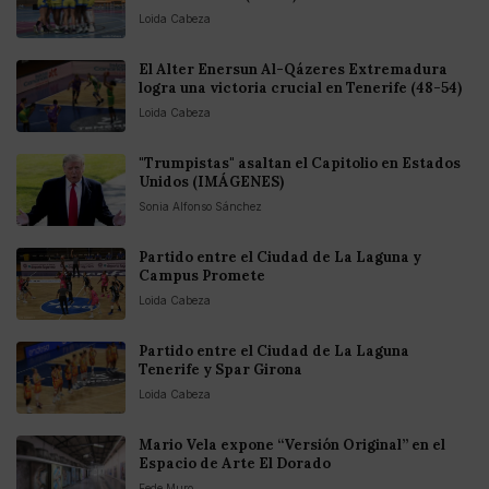
Loida Cabeza
El Alter Enersun Al-Qázeres Extremadura
logra una victoria crucial en Tenerife (48-54)
Loida Cabeza
"Trumpistas" asaltan el Capitolio en Estados
Unidos (IMÁGENES)
Sonia Alfonso Sánchez
Partido entre el Ciudad de La Laguna y
Campus Promete
Loida Cabeza
Partido entre el Ciudad de La Laguna
Tenerife y Spar Girona
Loida Cabeza
Mario Vela expone “Versión Original” en el
Espacio de Arte El Dorado
Fede Muro