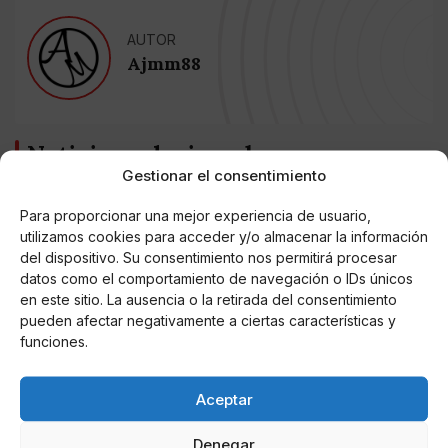
AUTOR
Ajmm88
Noticias relacionadas
Gestionar el consentimiento
Online Casino
Mejores Cripto Casinos Online en
Para proporcionar una mejor experiencia de usuario,
Colombia 2025: Bitcoin Casinos
utilizamos cookies para acceder y/o almacenar la información
del dispositivo. Su consentimiento nos permitirá procesar
datos como el comportamiento de navegación o IDs únicos
Online Casino
en este sitio. La ausencia o la retirada del consentimiento
Mejores Casinos Online con Bitcoin y
Criptomonedas en Argentina 2025
pueden afectar negativamente a ciertas características y
funciones.
Online Casino
Mejores casinos online con
Aceptar
criptomonedas y Bitcoin en México 2025
Denegar