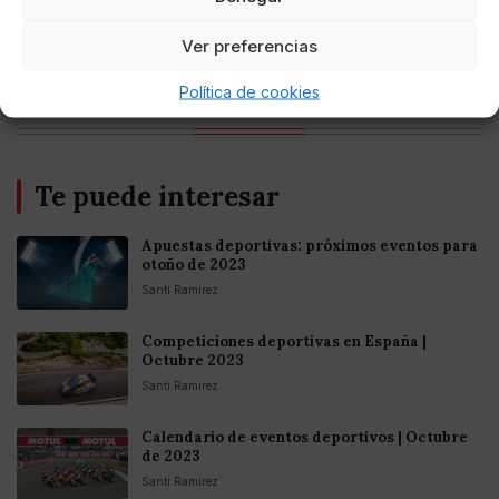
Entretenimiento
Fortnite regresa para iOS en la Unión
Ver preferencias
Europea
Política de cookies
Te puede interesar
Apuestas deportivas: próximos eventos para
otoño de 2023
Santi Ramirez
Competiciones deportivas en España |
Octubre 2023
Santi Ramirez
Calendario de eventos deportivos | Octubre
de 2023
Santi Ramirez