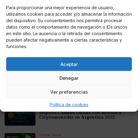
Para proporcionar una mejor experiencia de usuario,
utilizamos cookies para acceder y/o almacenar la información
AUTOR
del dispositivo. Su consentimiento nos permitirá procesar
@jesusgarcialeo
datos como el comportamiento de navegación o IDs únicos
Periodista deportivo, especializado en
en este sitio. La ausencia o la retirada del consentimiento
deportes como fútbol, fútbol femenino,
pueden afectar negativamente a ciertas características y
rugby, baloncesto, etcétera
funciones.
Aceptar
Noticias relacionadas
Denegar
Online Casino
Mejores Cripto Casinos Online en
Colombia 2025: Bitcoin Casinos
Ver preferencias
Política de cookies
Online Casino
Mejores Casinos Online con Bitcoin y
Criptomonedas en Argentina 2025
Online Casino