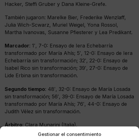
Hacker, Steffi Gruber y Dana Kleine-Grefe.
También jugaron: Marelke Bier, Frederike Wenzlaff,
Julia Wich-Scwarz, Muriel Weigel, Yona Rossol,
Martha Ivanovas, Susanne Pfiesterer y Lea Predikant.
Marcador
: 1′, 7-0: Ensayo de Iera Echebarría
transformado por María Ahís; 5′, 12-0: Ensayo de Iera
Echebarría sin transformación; 32′, 22-0: Ensayo de
Isabel Rico sin transformación; 39′, 27-0: Ensayo de
Lide Erbina sin transformación.
Segundo tiempo
: 48′, 32-0: Ensayo de María Losada
sin transformación; 56′, 39-0: Ensayo de María Losada
transformado por María Ahís; 76′, 44-0: Ensayo de
Judith Vélez sin transformación.
Árbitro
: Clara Munarini (Italia).
Gestionar el consentimiento