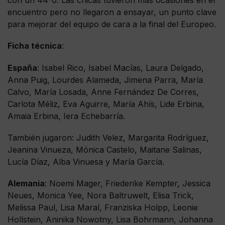
con un 44-0. Las chicas tuvieron más ocasiones en el
encuentro pero no llegaron a ensayar, un punto clave
para mejorar del equipo de cara a la final del Europeo.
Ficha técnica
:
España
: Isabel Rico, Isabel Macías, Laura Delgado,
Anna Puig, Lourdes Alameda, Jimena Parra, María
Calvo, María Losada, Anne Fernández De Corres,
Carlota Méliz, Eva Aguirre, María Ahís, Lide Erbina,
Amaia Erbina, Iera Echebarría.
También jugaron: Judith Velez, Margarita Rodríguez,
Jeanina Vinueza, Mónica Castelo, Maitane Salinas,
Lucía Díaz, Alba Vinuesa y María García.
Alemania
: Noemi Mager, Friederike Kempter, Jessica
Neues, Monica Yee, Nora Baltruwelt, Elisa Trick,
Melissa Paul, Lisa Maral, Franziska Holpp, Leonie
Hollstein, Aninika Nowotny, Lisa Bohrmann, Johanna