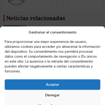
Noticias relacionadas
Online Casino
Mejores Cripto Casinos Online en
Gestionar el consentimiento
Colombia 2025: Bitcoin Casinos
Para proporcionar una mejor experiencia de usuario,
utilizamos cookies para acceder y/o almacenar la información
Online Casino
del dispositivo. Su consentimiento nos permitirá procesar
Mejores Casinos Online con Bitcoin y
Criptomonedas en Argentina 2025
datos como el comportamiento de navegación o IDs únicos
en este sitio. La ausencia o la retirada del consentimiento
pueden afectar negativamente a ciertas características y
Online Casino
funciones.
Mejores casinos online con
criptomonedas y Bitcoin en México 2025
Aceptar
Entretenimiento
Fortnite regresa para iOS en la Unión
Denegar
Europea