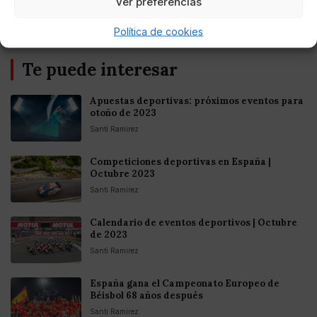
Ver preferencias
Política de cookies
Te puede interesar
Apuestas deportivas: próximos eventos para
otoño de 2023
Santi Ramirez
Competiciones deportivas en España |
Octubre 2023
Santi Ramirez
Calendario de eventos deportivos | Octubre
de 2023
Santi Ramirez
España gana el Campeonato Europeo de
Béisbol 68 años después
Santi Ramirez