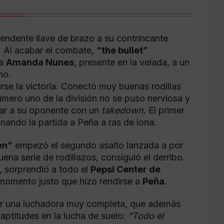
rendente llave de brazo a su contrincante
e. Al acabar el combate,
“the bullet”
na
Amanda Nunes
, presente en la velada, a un
no.
rse la victoria. Conectó muy buenas rodillas
número uno de la división no se puso nerviosa y
bar a su oponente con un
takedown
. El primer
nando la partida a Peña a ras de lona.
en”
empezó el segundo asalto lanzada a por
ena serie de rodillazos, consiguió el derribo.
, sorprendió a todo el
Pepsi Center de
 momento justo que hizo rendirse a
Peña
.
er una luchadora muy completa, que además
 aptitudes en la lucha de suelo:
“Todo el