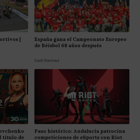
ortivos |
España gana el Campeonato Europeo
de Béisbol 68 años después
Santi Ramirez
hevchenko
Paso histórico: Andalucía patrocina
 título de
competiciones de eSports con Riot