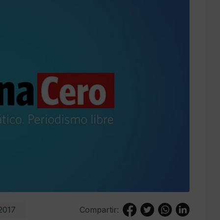
2017
Compartir: