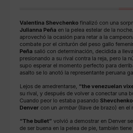
Valentina Shevchenko
finalizó con una sorp
Julianna Peña
en la pelea estelar de la noch
aprovechó la ocasión para retar a la campeo
combate por el cinturón del peso gallo femeni
Peña
salió con determinación, decidida a lleva
presionando a su rival contra la reja, pero la 
supo esperar el momento perfecto para derri
asalto se lo anotó la representante peruana ga
Lejos de amedrentarse,
“the venezuelan vix
su rival, y después de volver a conectar una bu
Cuando peor lo estaba pasando
Shevchenko
Denver
con un
armbar
(llave de brazo) en el
“The bullet”
volvió a demostrar en Denver s
de ser buena en la pelea de pie, también tiene