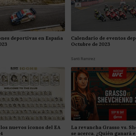
nes deportivas en España
Calendario de eventos dep
023
Octubre de 2023
Santi Ramirez
 los nuevos íconos del EA
La revancha Grasso vs. S
24
se acerca. ¿Quién ganará el