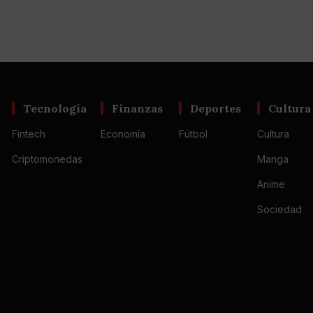
Tecnología
Finanzas
Deportes
Cultura
Fintech
Economía
Fútbol
Cultura
Criptomonedas
Manga
Anime
Sociedad