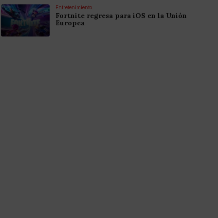
Entretenimiento
Fortnite regresa para iOS en la Unión
Europea