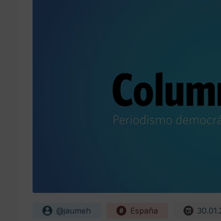
@jaumeh
España
30.01.