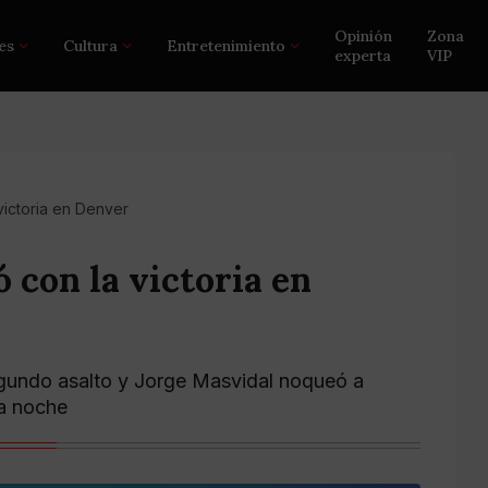
Opinión
Zona
es
Cultura
Entretenimiento
experta
VIP
ictoria en Denver
 con la victoria en
egundo asalto y Jorge Masvidal noqueó a
la noche