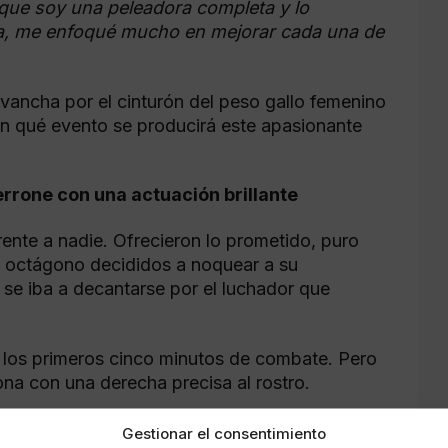
 que soy una peleadora completa y lo
a, me enfoqué mucho en mejorar cada una de
vancha por el cinturón del peso gallo femenino
 en qué evento se producirá este apasionante
rone con una actuación brillante
rente a nadie. Ofrecieron lo prometido, puro
l octágono decididos a noquear a su
 se iba a decantarse por el luchador que
 los primeros cinco minutos de combate. Pero
lona con una derecha precisa al rostro.
s propios como triunfadores del evento:
Gestionar el consentimiento