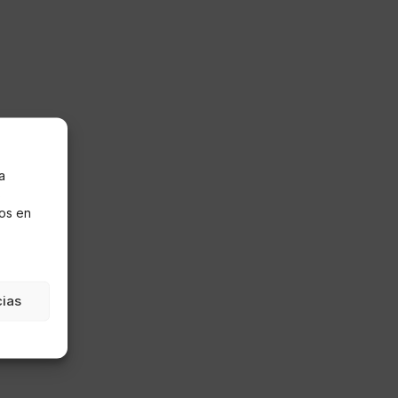
a
s
os en
cias