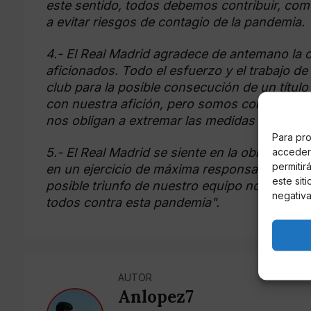
este sentido, todos debemos contribuir, com
a evitar riesgos de contagio de la pandemia.
4.- El Real Madrid agradece de antemano la
aficionados. Todo el esfuerzo y el trabajo de
club para la posible consecución de un títul
con nuestra afición, pero somos consciente
nos obligan a extremar las medidas de prude
Para pro
5.- El Real Madrid se siente en la obligación
acceder 
permitir
en un ejercicio de máxima responsabilidad y
este sit
posible triunfo de nuestro equipo no debe s
negativa
todos contra esta pandemia".
AUTOR
Anlopez7