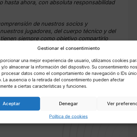
o hasta ahora, con absoluta responsabilidad
 comprensión de nuestros socios y
 nuestros jugadores, del cuerpo técnico y del
o tienen siempre como objetivo compartirlo
s de que los tiempos que estamos viviendo
Gestionar el consentimiento
ncia necesarias.
porcionar una mejor experiencia de usuario, utilizamos cookies par
 de llevar a cabo este importante llamamiento
y/o almacenar la información del dispositivo. Su consentimiento no
á procesar datos como el comportamiento de navegación o IDs únic
 con el convencimiento de que cualquier
io. La ausencia o la retirada del consentimiento pueden afectar
uponer un enorme paso atrás en la lucha de
mente a ciertas características y funciones.
Aceptar
Denegar
Ver preferen
Política de cookies