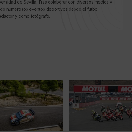
versidad de Sevilla. Tras colaborar con diversos medios y
ndo numerosos eventos deportivos desde el fútbol
edactor y como fotógrafo.