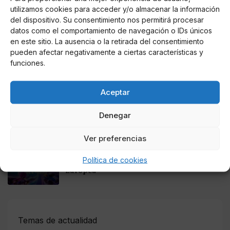
utilizamos cookies para acceder y/o almacenar la información
Online Casino
del dispositivo. Su consentimiento nos permitirá procesar
Mejores Cripto Casinos Online en
datos como el comportamiento de navegación o IDs únicos
Colombia 2025: Bitcoin Casinos
en este sitio. La ausencia o la retirada del consentimiento
pueden afectar negativamente a ciertas características y
funciones.
Online Casino
Mejores Casinos Online con Bitcoin y
Criptomonedas en Argentina 2025
Aceptar
Online Casino
Denegar
Mejores casinos online con
criptomonedas y Bitcoin en México 2025
Ver preferencias
Entretenimiento
Política de cookies
Fortnite regresa para iOS en la Unión
Europea
Temas de actualidad