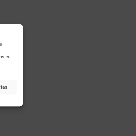
a
s
os en
cias