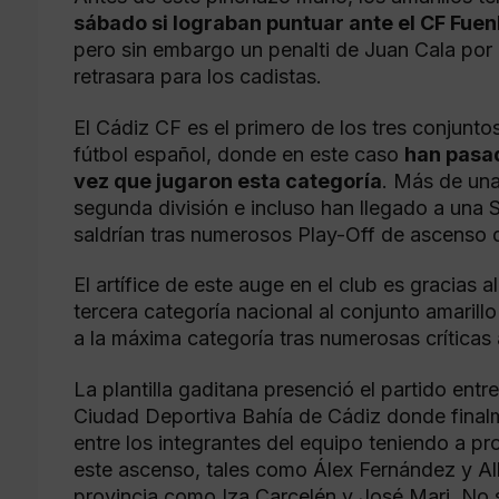
sábado si lograban puntuar ante el CF Fue
pero sin embargo un penalti de Juan Cala por
retrasara para los cadistas.
El Cádiz CF es el primero de los tres conjunto
fútbol español, donde en este caso
han pasad
vez que jugaron esta categoría
. Más de un
segunda división e incluso han llegado a una
saldrían tras numerosos Play-Off de ascenso 
El artífice de este auge en el club es gracias a
tercera categoría nacional al conjunto amarill
a la máxima categoría tras numerosas críticas
La plantilla gaditana presenció el partido entr
Ciudad Deportiva Bahía de Cádiz donde finalm
entre los integrantes del equipo teniendo a p
este ascenso, tales como Álex Fernández y Alb
provincia como Iza Carcelén y José Mari. No