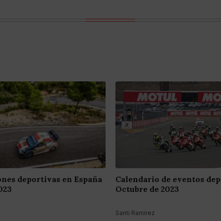
nes deportivas en España
Calendario de eventos dep
023
Octubre de 2023
Santi Ramirez