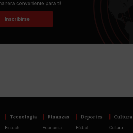
 manera conveniente para ti!
Inscribirse
Tecnología
Finanzas
Deportes
Cultura
Fintech
Economía
Fútbol
Cultura