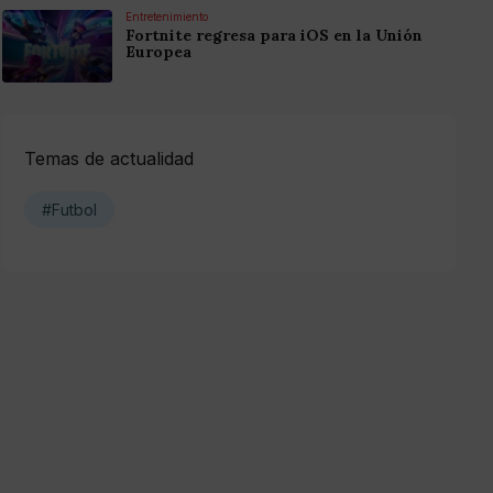
Entretenimiento
Fortnite regresa para iOS en la Unión
Europea
Temas de actualidad
#Futbol