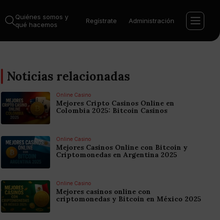
Quiénes somos y
Regístrate
Administración
qué hacemos
Noticias relacionadas
Online Casino
Mejores Cripto Casinos Online en
Colombia 2025: Bitcoin Casinos
Online Casino
Mejores Casinos Online con Bitcoin y
Criptomonedas en Argentina 2025
Online Casino
Mejores casinos online con
criptomonedas y Bitcoin en México 2025