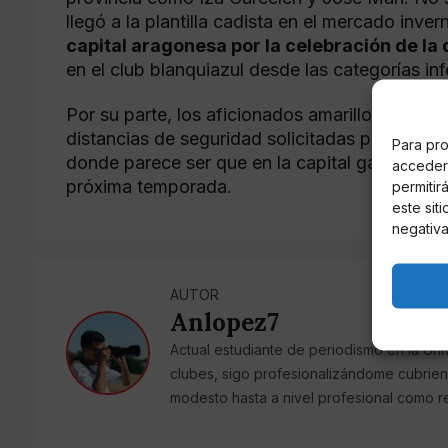
llegó a la plantilla cadista en el mercado invern
capital aragonesa por la celebración de l
en el club blanquiazul desde las categorías inf
Por su parte, los aficionados amarillos salier
distancias de seguridad solicitadas por las au
Para pro
donde parece ser que en la capital gaditana s
acceder 
próxima temporada.
permitir
este sit
negativa
AUTOR
Anlopez7
Actual estudiante de periodismo en la Uni
clubes, sigo profesionalizándome cubrie
modesto hasta a nivel profesional como r