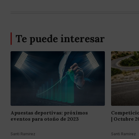
Te puede interesar
Apuestas deportivas: próximos
Competicio
eventos para otoño de 2023
| Octubre 2
Santi Ramirez
Santi Ramirez