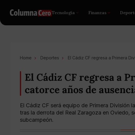
Tecnología
Finanzas
Deport
Home
Deportes
El Cádiz CF regresa a Primera Divi
El Cádiz CF regresa a P
catorce años de ausencia
El Cádiz CF será equipo de Primera División l
tras la derrota del Real Zaragoza en Oviedo, s
subcampeón.