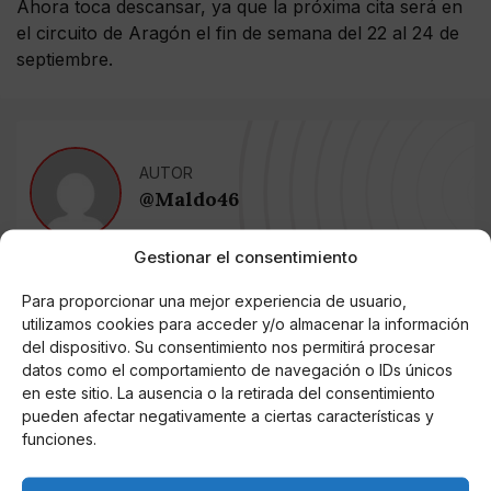
Ahora toca descansar, ya que la próxima cita será en
el circuito de Aragón el fin de semana del 22 al 24 de
septiembre.
AUTOR
@Maldo46
Gestionar el consentimiento
Noticias relacionadas
Para proporcionar una mejor experiencia de usuario,
utilizamos cookies para acceder y/o almacenar la información
Online Casino
del dispositivo. Su consentimiento nos permitirá procesar
Mejores Cripto Casinos Online en
datos como el comportamiento de navegación o IDs únicos
Colombia 2025: Bitcoin Casinos
en este sitio. La ausencia o la retirada del consentimiento
pueden afectar negativamente a ciertas características y
funciones.
Online Casino
Mejores Casinos Online con Bitcoin y
Criptomonedas en Argentina 2025