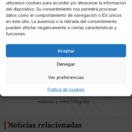
utilizamos cookies para acceder y/o almacenar la información
europeas, mientras que los
donostiarras tendrán una
del dispositivo. Su consentimiento nos permitirá procesar
final ante un CD Leganés que está a un solo paso de
datos como el comportamiento de navegación o IDs únicos
regresar a la segunda división
del fútbol español.
en este sitio. La ausencia o la retirada del consentimiento
pueden afectar negativamente a ciertas características y
funciones.
AUTOR
Aceptar
Anlopez7
Actual estudiante de periodismo en la
Denegar
Universidad de Sevilla. Tras colaborar con
diversos medios y clubes, sigo
Ver preferencias
profesionalizándome cubriendo numerosos
eventos deportivos desde el fútbol
Política de cookies
modesto hasta a nivel profesional como
redactor y como fotógrafo.
Noticias relacionadas