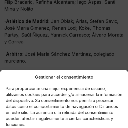
Filip Bradaric, Rafinha Alcántara; Iago Aspas, Santi
Mina y Nolito
-Atlético de Madrid
: Jan Oblak; Arias, Stefan Savic,
José María Giménez, Renan Lodi; Koke, Thomas
Partey, Saúl Ñíguez, Yannick Carrasco; Álvaro Morata
y Correa.
-Árbitro
: José María Sánchez Martínez, colegiado
murciano.
-Estadio
: Balaídos. Martes 07 de julio, 22:00h.
Gestionar el consentimiento
Para proporcionar una mejor experiencia de usuario,
utilizamos cookies para acceder y/o almacenar la información
AUTOR
del dispositivo. Su consentimiento nos permitirá procesar
Anlopez7
datos como el comportamiento de navegación o IDs únicos
en este sitio. La ausencia o la retirada del consentimiento
Actual estudiante de periodismo en la
pueden afectar negativamente a ciertas características y
Universidad de Sevilla. Tras colaborar con
funciones.
diversos medios y clubes, sigo