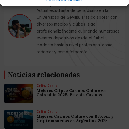
Anlopez7
Actual estudiante de periodismo en la
Universidad de Sevilla. Tras colaborar con
diversos medios y clubes, sigo
profesionalizándome cubriendo numerosos
eventos deportivos desde el fútbol
modesto hasta a nivel profesional como
redactor y como fotógrafo.
Noticias relacionadas
Online Casino
Mejores Cripto Casinos Online en
Colombia 2025: Bitcoin Casinos
Online Casino
Mejores Casinos Online con Bitcoin y
Criptomonedas en Argentina 2025