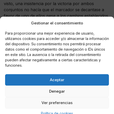
visto, una insistencia por la victoria por ambos
conjuntos no hacía que el marcador se decantase a
favor de uno de ellos pese a los cambios establecidos
por ambos técnicos.
Gestionar el consentimiento
Un nuevo punto para ambos conjuntos, que hacen
Para proporcionar una mejor experiencia de usuario,
utilizamos cookies para acceder y/o almacenar la información
que los locales se posicionen en segunda posición a
del dispositivo. Su consentimiento nos permitirá procesar
un solo punto del Real Madrid CF a expensas de que
datos como el comportamiento de navegación o IDs únicos
juegue su partido ante el Getafe CF, mientras que los
en este sitio. La ausencia o la retirada del consentimiento
colchoneros mantienen una ventaja de dos puntos
pueden afectar negativamente a ciertas características y
respecto al Sevilla FC
. Un nuevo empate en apenas
funciones.
dos semanas que ha hecho que los de
Quique Setién
perdieran el liderato en Sevilla y se distanciaran
Aceptar
hasta en cuatro puntos del líder en caso de que el
Real Madrid CF logre la victoria
este jueves.
Denegar
Ver preferencias
AUTOR
Política de cookies