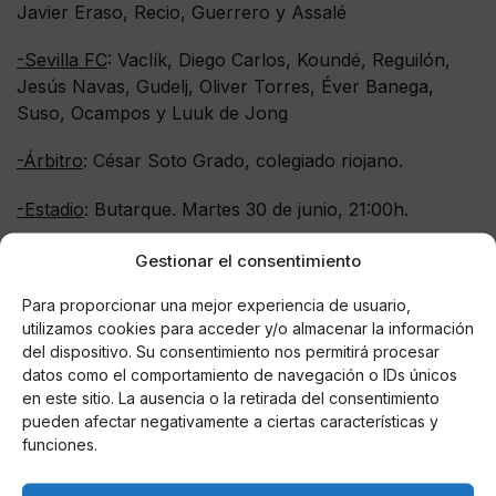
Javier Eraso, Recio, Guerrero y Assalé
-Sevilla FC
: Vaclík, Diego Carlos, Koundé, Reguilón,
Jesús Navas, Gudelj, Oliver Torres, Éver Banega,
Suso, Ocampos y Luuk de Jong
-Árbitro
: César Soto Grado, colegiado riojano.
-Estadio
: Butarque. Martes 30 de junio, 21:00h.
Gestionar el consentimiento
Para proporcionar una mejor experiencia de usuario,
AUTOR
utilizamos cookies para acceder y/o almacenar la información
Anlopez7
del dispositivo. Su consentimiento nos permitirá procesar
Actual estudiante de periodismo en la
datos como el comportamiento de navegación o IDs únicos
Universidad de Sevilla. Tras colaborar con
en este sitio. La ausencia o la retirada del consentimiento
diversos medios y clubes, sigo
pueden afectar negativamente a ciertas características y
profesionalizándome cubriendo numerosos
funciones.
eventos deportivos desde el fútbol
modesto hasta a nivel profesional como