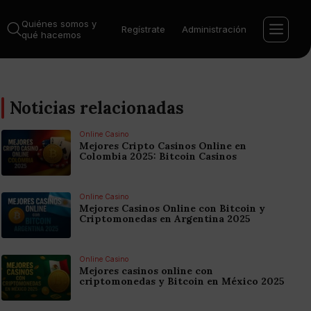
Quiénes somos y
Regístrate
Administración
qué hacemos
Noticias relacionadas
Online Casino
Mejores Cripto Casinos Online en
Colombia 2025: Bitcoin Casinos
Online Casino
Mejores Casinos Online con Bitcoin y
Criptomonedas en Argentina 2025
Online Casino
Mejores casinos online con
criptomonedas y Bitcoin en México 2025