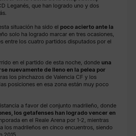
CD Leganés, que han logrado uno y dos
ás.
sta situación ha sido el
poco acierto ante la
leño solo ha logrado marcar en tres ocasiones,
s entre los cuatro partidos disputados por el
urrido en el partido de esta noche, donde
una
rse nuevamente de lleno en la pelea por
tras los pinchazos de Valencia CF y los
 las posiciones en esa zona están muy poco
distancia a favor del conjunto madrileño, donde
ones, los getafenses han logrado vencer en
emporada en el Reale Arena por 1-2, mientras
a los madrileños en cinco encuentros, siendo
en 2015.