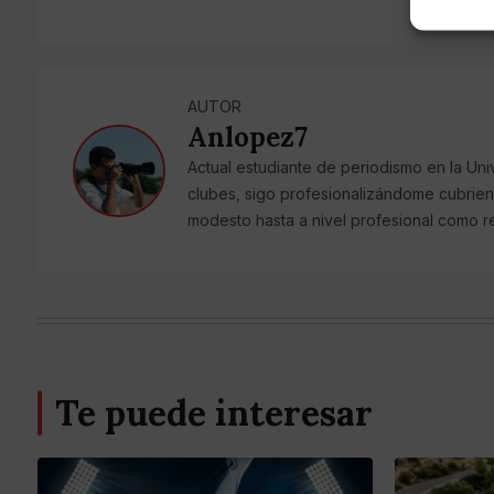
AUTOR
Anlopez7
Actual estudiante de periodismo en la Uni
clubes, sigo profesionalizándome cubrie
modesto hasta a nivel profesional como r
Te puede interesar