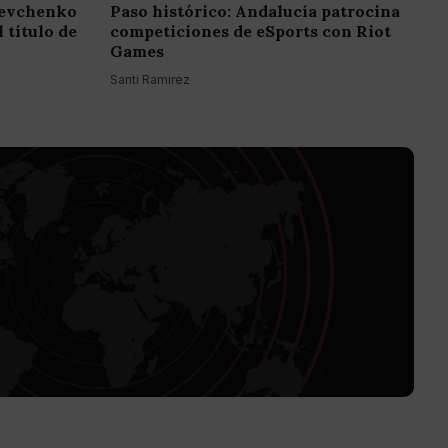
hevchenko
Paso histórico: Andalucía patrocina
 título de
competiciones de eSports con Riot
Games
Santi Ramirez