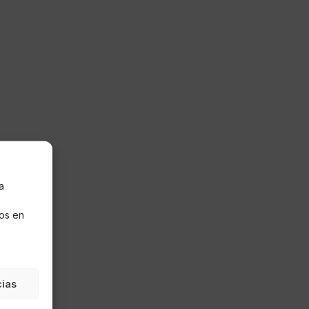
a
s
os en
cias