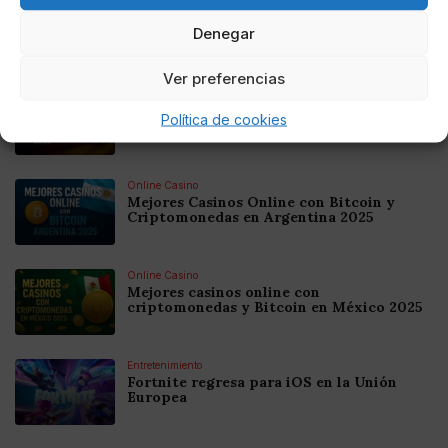
Denegar
Noticias relacionadas
Ver preferencias
Online Casino
Mejores Cripto Casinos Online en
Política de cookies
Colombia 2025: Bitcoin Casinos
Online Casino
Mejores Casinos Online con Bitcoin y
Criptomonedas en Argentina 2025
Online Casino
Mejores casinos online con
criptomonedas y Bitcoin en México 2025
Entretenimiento
Fortnite regresa para iOS en la Unión
Europea