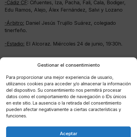
-Cádiz CF
: Cifuentes, Iza, Pacha, Fali, Cala, Bodiger,
Edu Ramos, Alejo, Álex Fernández, Salvi y Lozano
-Árbitro:
Daniel Jesús Trujillo Suárez, colegiado
tinerfeño.
-Estadio:
El Alcoraz. Miércoles 24 de junio, 19:30h.
Gestionar el consentimiento
AUTOR
Para proporcionar una mejor experiencia de usuario,
Anlopez7
utilizamos cookies para acceder y/o almacenar la información
Actual estudiante de periodismo en la
del dispositivo. Su consentimiento nos permitirá procesar
Universidad de Sevilla. Tras colaborar con
datos como el comportamiento de navegación o IDs únicos
diversos medios y clubes, sigo
en este sitio. La ausencia o la retirada del consentimiento
profesionalizándome cubriendo numerosos
pueden afectar negativamente a ciertas características y
eventos deportivos desde el fútbol
funciones.
modesto hasta a nivel profesional como
redactor y como fotógrafo.
Aceptar