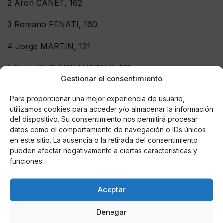
2 Aron CANET, 162
3 Romano FENATI, 160
4 Jorge MARTIN, 121
5 Fabio DI GIANNANTONIO, 101
Gestionar el consentimiento
6 John MCPHEE, 96
Para proporcionar una mejor experiencia de usuario,
utilizamos cookies para acceder y/o almacenar la información
7 Marcos RAMIREZ, 92
del dispositivo. Su consentimiento nos permitirá procesar
datos como el comportamiento de navegación o IDs únicos
8 Andrea MIGNO, 91
en este sitio. La ausencia o la retirada del consentimiento
pueden afectar negativamente a ciertas características y
9 Enea BASTIANINI, 85
funciones.
10 Philipp OETTL, 71
Aceptar
11 Juanfran GUEVARA, 71
Denegar
12 Nicolo BULEGA, 59