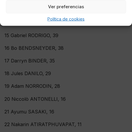
Ver preferencias
13 Livio LOI, 47
Política de cookies
14 Tatsuki SUZUKI, 43
15 Gabriel RODRIGO, 39
16 Bo BENDSNEYDER, 38
17 Darryn BINDER, 35
18 Jules DANILO, 29
19 Adam NORRODIN, 28
20 Niccolò ANTONELLI, 16
21 Ayumu SASAKI, 16
22 Nakarin ATIRATPHUVAPAT, 11