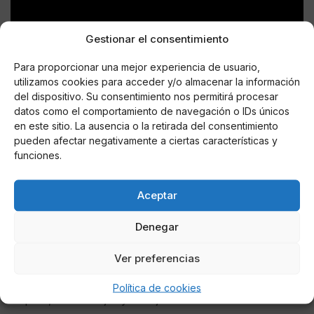
Gestionar el consentimiento
Para proporcionar una mejor experiencia de usuario,
utilizamos cookies para acceder y/o almacenar la información
Óscar Haro, amigo de Ángel Nieto y de toda la familia,
del dispositivo. Su consentimiento nos permitirá procesar
estuvo en todo momento afable, cariñoso,
datos como el comportamiento de navegación o IDs únicos
colaborador. Una maravilla de persona. Un placer
en este sitio. La ausencia o la retirada del consentimiento
conocerle y conversar con él.
pueden afectar negativamente a ciertas características y
funciones.
Miguel Ángel Fernández Vidal
Aceptar
Muchos son los pilotos que han acudido al homenaje;
unos veteranos y otros, jóvenes, como Miguel Ángel
Denegar
Fernández Vidal, de Ponferrada (León) que, a sus 31
años, corre en 1 cc, se prepara para las grandes
Ver preferencias
pruebas nacionales y disfruta del rugir del motor,
como de la compañía, en todos los campeonatos que
Política de cookies
disputa, de su mujer y su hijo.