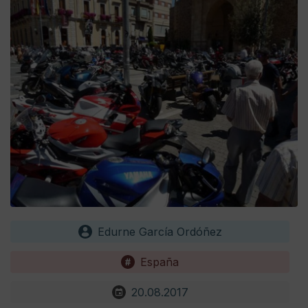
Edurne García Ordóñez
España
20.08.2017