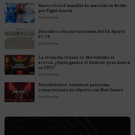
Nuevo récord mundial de maratón en Berlín
por Tigist Assefa
Santi Ramirez
Descubre a los nuevos íconos del EA Sports
FC 24
Santi Ramirez
La revancha Grasso vs. Shevchenko se
acerca. ¿Quién ganará el título de peso mosca
en UFC?
Santi Ramirez
Paso histórico: Andalucía patrocina
competiciones de eSports con Riot Games
Santi Ramirez