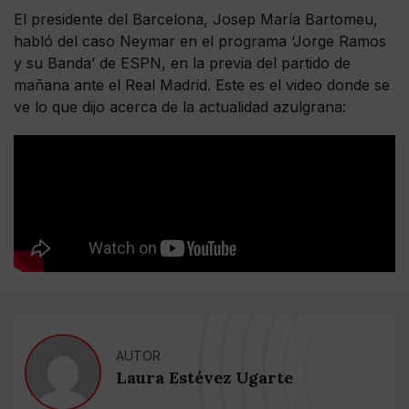
El presidente del Barcelona, Josep María Bartomeu,
habló del caso Neymar en el programa ‘Jorge Ramos
y su Banda’ de ESPN, en la previa del partido de
mañana ante el Real Madrid. Este es el video donde se
ve lo que dijo acerca de la actualidad azulgrana:
AUTOR
Laura Estévez Ugarte