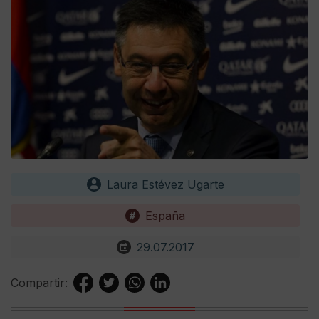
Laura Estévez Ugarte
España
29.07.2017
Compartir: