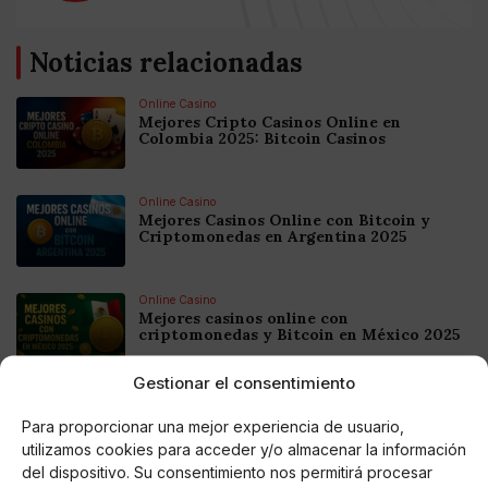
Noticias relacionadas
Online Casino
Mejores Cripto Casinos Online en
Colombia 2025: Bitcoin Casinos
Online Casino
Mejores Casinos Online con Bitcoin y
Criptomonedas en Argentina 2025
Online Casino
Mejores casinos online con
criptomonedas y Bitcoin en México 2025
Gestionar el consentimiento
Entretenimiento
Fortnite regresa para iOS en la Unión
Para proporcionar una mejor experiencia de usuario,
Europea
utilizamos cookies para acceder y/o almacenar la información
del dispositivo. Su consentimiento nos permitirá procesar