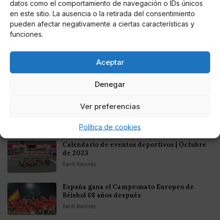
datos como el comportamiento de navegación o IDs únicos
en este sitio. La ausencia o la retirada del consentimiento
pueden afectar negativamente a ciertas características y
funciones.
Te puede interesar
Apuestas deportivas: próximos eventos para
Aceptar
otoño de 2023
Santi Ramirez
Denegar
Competiciones deportivas en España |
Ver preferencias
Octubre 2023
Santi Ramirez
Política de cookies
Calendario de eventos deportivos | Octubre
de 2023
Santi Ramirez
España gana el Campeonato Europeo de
Béisbol 68 años después
Santi Ramirez