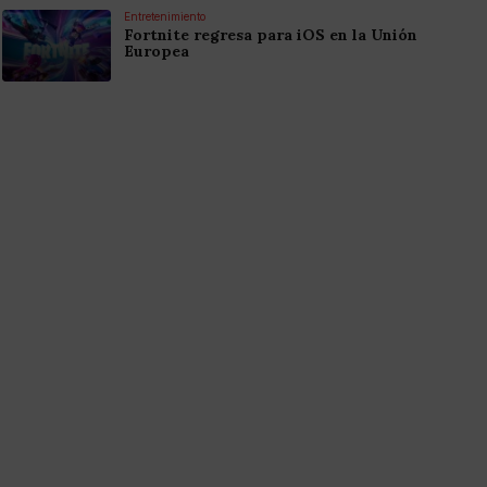
Entretenimiento
Fortnite regresa para iOS en la Unión
Europea