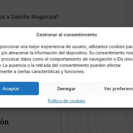
mos a Garbiñe Muguruza?
de sus sensaciones, parece encontrarse feliz
Gestionar el consentimiento
porcionar una mejor experiencia de usuario, utilizamos cookies par
ruza ha encontrado estabilidad y madurez en
y/o almacenar la información del dispositivo. Su consentimiento no
miento, ante la belga Yanina Wickmayer.
á procesar datos como el comportamiento de navegación o IDs únic
io. La ausencia o la retirada del consentimiento pueden afectar
er al veterano Tommy Haas, que con 39 años,
mente a ciertas características y funciones.
rada.
Aceptar
Denegar
Ver preferen
Política de cookies
cón