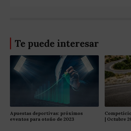
Te puede interesar
Apuestas deportivas: próximos
Competicio
eventos para otoño de 2023
| Octubre 2