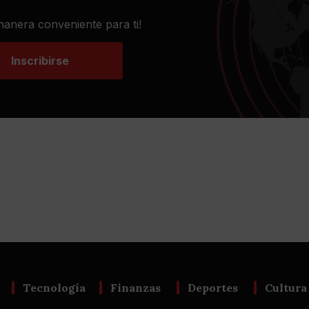
 manera conveniente para ti!
Inscribirse
Tecnología
Finanzas
Deportes
Cultura