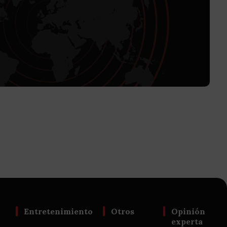
Entretenimiento
Otros
Opinión
experta