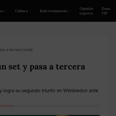
Opinión
Zona
es
Cultura
Entretenimiento
experta
VIP
asa a tercera ronda
n set y pasa a tercera
 y logra su segundo triunfo en Wimbledon ante