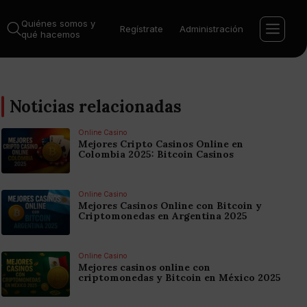
Quiénes somos y
Regístrate
Administración
qué hacemos
Noticias relacionadas
Online Casino
Mejores Cripto Casinos Online en
Colombia 2025: Bitcoin Casinos
Online Casino
Mejores Casinos Online con Bitcoin y
Criptomonedas en Argentina 2025
Online Casino
Mejores casinos online con
criptomonedas y Bitcoin en México 2025