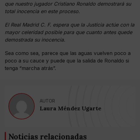
que nuestro jugador Cristiano Ronaldo demostrará su
total inocencia en este proceso.
El Real Madrid C. F. espera que la Justicia actúe con la
mayor celeridad posible para que cuanto antes quede
demostrada su inocencia.
Sea como sea, parece que las aguas vuelven poco a
poco a su cauce y puede que la salida de Ronaldo si
tenga “marcha atrás”.
AUTOR
Laura Méndez Ugarte
Noticias relacionadas