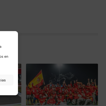
a
s
os en
cias