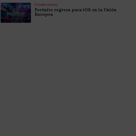
Entretenimiento
Fortnite regresa para iOS en la Unión
Europea