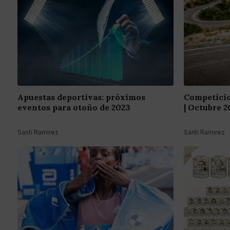
Apuestas deportivas: próximos
Competicio
eventos para otoño de 2023
| Octubre 2
Santi Ramirez
Santi Ramirez