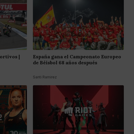
ortivos |
España gana el Campeonato Europeo
de Béisbol 68 años después
Santi Ramirez