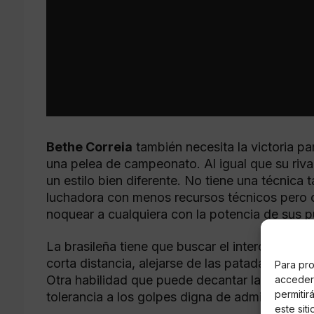
Bethe Correia
también necesita la victoria par
una pelea de campeonato. Al igual que su rival
un estilo bien diferente. No tiene una técnic
luchadora con menos recursos técnicos pero 
noquear a cualquiera con la potencia de sus 
La brasileña tiene que buscar el intercambio d
corta distancia, alejarse de las patadas de
Ho
Para pro
Otra habilidad que puede decantar la pelea p
acceder 
permitir
tolerancia a los golpes digna de admirar.
este sit