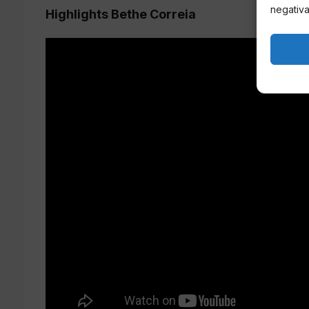
negativa
Highlights Bethe Correia