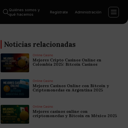
Quiénes somos y
Regístrate
Administración
qué hacemos
Noticias relacionadas
Online Casino
Mejores Cripto Casinos Online en
Colombia 2025: Bitcoin Casinos
Online Casino
Mejores Casinos Online con Bitcoin y
Criptomonedas en Argentina 2025
Online Casino
Mejores casinos online con
criptomonedas y Bitcoin en México 2025