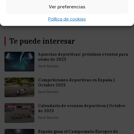
Europea
Ver preferencias
Política de cookies
Te puede interesar
Apuestas deportivas: próximos eventos para
otoño de 2023
Santi Ramirez
Competiciones deportivas en España |
Octubre 2023
Santi Ramirez
Calendario de eventos deportivos | Octubre
de 2023
Santi Ramirez
España gana el Campeonato Europeo de