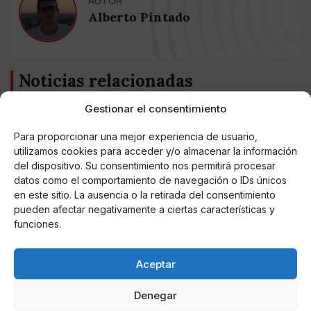
AUTOR
Alberto Pintado
Noticias relacionadas
Gestionar el consentimiento
Online Casino
Mejores Cripto Casinos Online en
Colombia 2025: Bitcoin Casinos
Para proporcionar una mejor experiencia de usuario,
utilizamos cookies para acceder y/o almacenar la información
del dispositivo. Su consentimiento nos permitirá procesar
Online Casino
datos como el comportamiento de navegación o IDs únicos
Mejores Casinos Online con Bitcoin y
Criptomonedas en Argentina 2025
en este sitio. La ausencia o la retirada del consentimiento
pueden afectar negativamente a ciertas características y
funciones.
Online Casino
Mejores casinos online con
criptomonedas y Bitcoin en México 2025
Aceptar
Denegar
Entretenimiento
Fortnite regresa para iOS en la Unión