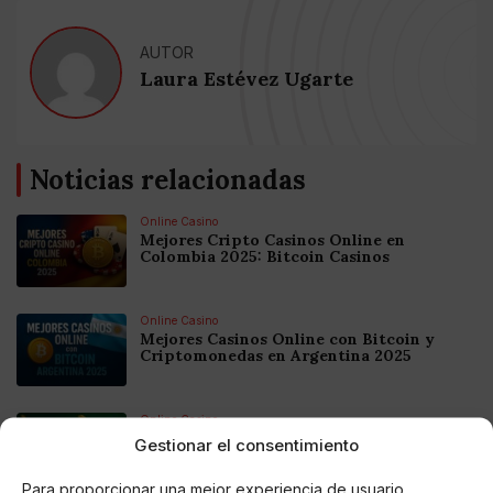
AUTOR
Laura Estévez Ugarte
Noticias relacionadas
Online Casino
Mejores Cripto Casinos Online en
Colombia 2025: Bitcoin Casinos
Online Casino
Mejores Casinos Online con Bitcoin y
Criptomonedas en Argentina 2025
Online Casino
Mejores casinos online con
Gestionar el consentimiento
criptomonedas y Bitcoin en México 2025
Para proporcionar una mejor experiencia de usuario,