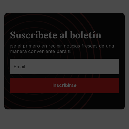
Suscríbete al boletín
¡sé el primero en recibir noticias frescas de una
manera conveniente para ti!
Inscribirse