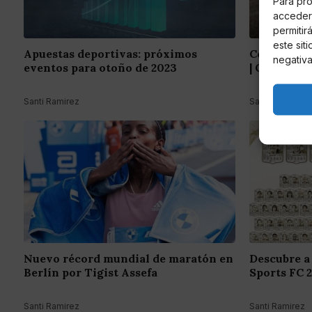
Para pro
acceder 
permitir
este sit
Apuestas deportivas: próximos
Competicio
negativa
eventos para otoño de 2023
| Octubre 2
Santi Ramirez
Santi Ramirez
Nuevo récord mundial de maratón en
Descubre a
Berlín por Tigist Assefa
Sports FC 
Santi Ramirez
Santi Ramirez