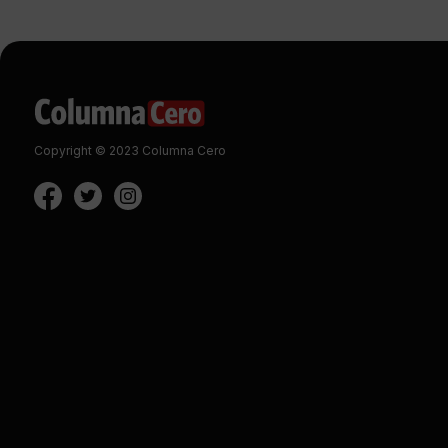
Copyright © 2023 Columna Cero