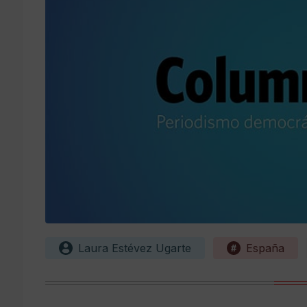
Laura Estévez Ugarte
España