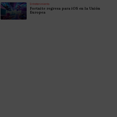
Entretenimiento
Fortnite regresa para iOS en la Unión
Europea