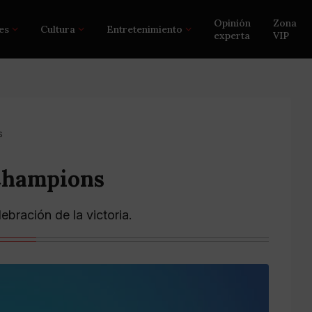
Opinión
Zona
es
Cultura
Entretenimiento
experta
VIP
s
 Champions
ebración de la victoria.