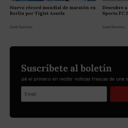
Nuevo récord mundial de maratón en
Descubre a
Berlín por Tigist Assefa
Sports FC 
Santi Ramirez
Santi Ramirez
Suscríbete al boletín
¡sé el primero en recibir noticias frescas de una