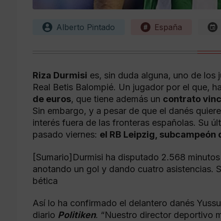
Alberto Pintado
España
Riza Durmisi
es, sin duda alguna, uno de los j
Real Betis Balompié. Un jugador por el que, h
de euros
, que tiene además un
contrato vinc
Sin embargo, y a pesar de que el danés quiere
interés fuera de las fronteras españolas. Su ú
pasado viernes:
el RB Leipzig, subcampeón 
[Sumario]Durmisi ha disputado 2.568 minutos 
anotando un gol y dando cuatro asistencias. S
bética
Así lo ha confirmado el delantero danés Yussu
diario
Politiken
. “Nuestro director deportivo