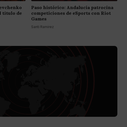
hevchenko
Paso histórico: Andalucía patrocina
 título de
competiciones de eSports con Riot
Games
Santi Ramirez