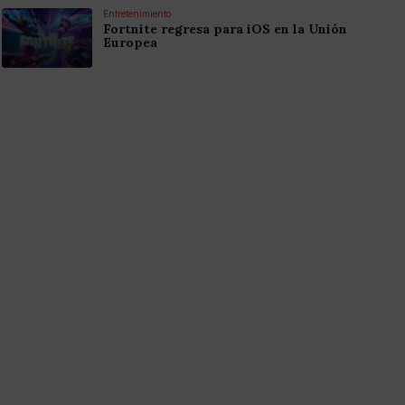
Entretenimiento
Fortnite regresa para iOS en la Unión
Europea