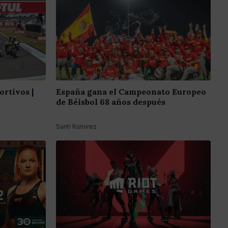
ortivos |
España gana el Campeonato Europeo
de Béisbol 68 años después
Santi Ramirez