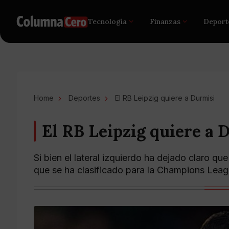
Tecnología
Finanzas
Deport
Home
Deportes
El RB Leipzig quiere a Durmisi
El RB Leipzig quiere a 
Si bien el lateral izquierdo ha dejado claro qu
que se ha clasificado para la Champions League