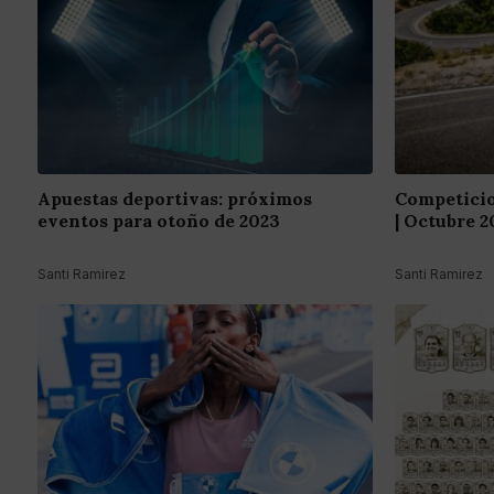
Apuestas deportivas: próximos
Competicio
eventos para otoño de 2023
| Octubre 2
Santi Ramirez
Santi Ramirez