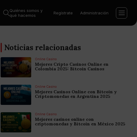
Quiénes somos y
Regístrate
Administración
qué hacemos
Noticias relacionadas
Online Casino
Mejores Cripto Casinos Online en
Colombia 2025: Bitcoin Casinos
Online Casino
Mejores Casinos Online con Bitcoin y
Criptomonedas en Argentina 2025
Online Casino
Mejores casinos online con
criptomonedas y Bitcoin en México 2025