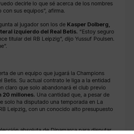
Puedo decirle lo que sé acerca de los nombres
 con sus equipos”, afirma.
gunta al jugador son los de
Kasper Dolberg,
teral izquierdo del Real Betis.
“Estoy seguro
ce titular del RB Leipzig”, dijo Yussuf Poulsen.
e”.
ferta de un equipo que jugará la Champions
 Betis. Su actual contrato le liga a la entidad
nen claro que solo abandonará el club previo
n 20 millones.
Una cantidad que, a pesar de
ue solo ha disputado una temporada en La
 RB Leipzig, con un conocido alto presupuesto
lección absoluta de Dinamarca para disputar