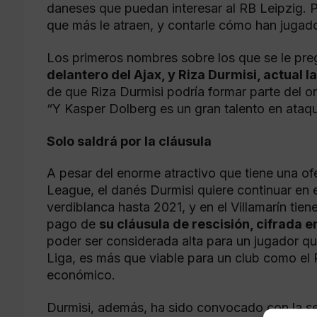
daneses que puedan interesar al RB Leipzig. 
que más le atraen, y contarle cómo han jugado
Los primeros nombres sobre los que se le pre
delantero del Ajax, y Riza Durmisi, actual la
de que Riza Durmisi podría formar parte del on
“Y Kasper Dolberg es un gran talento en ataqu
Solo saldrá por la cláusula
A pesar del enorme atractivo que tiene una o
League, el danés Durmisi quiere continuar en el
verdiblanca hasta 2021, y en el Villamarín tie
pago de
su cláusula de rescisión, cifrada e
poder ser considerada alta para un jugador q
Liga, es más que viable para un club como el
económico.
Durmisi, además, ha sido convocado con la se