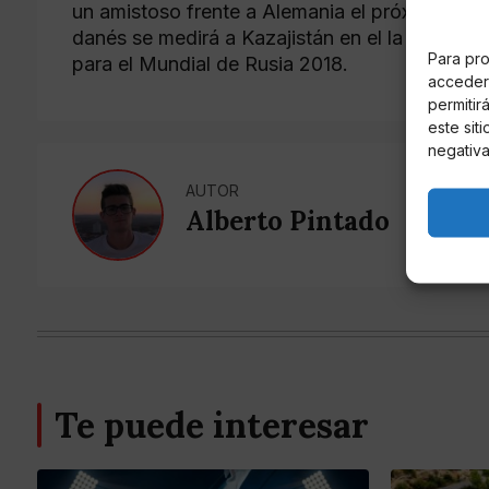
un amistoso frente a Alemania el próximo 6 de 
danés se medirá a Kazajistán en el la sexta jo
Para pro
para el Mundial de Rusia 2018.
acceder 
permitir
este sit
negativa
AUTOR
Alberto Pintado
Te puede interesar