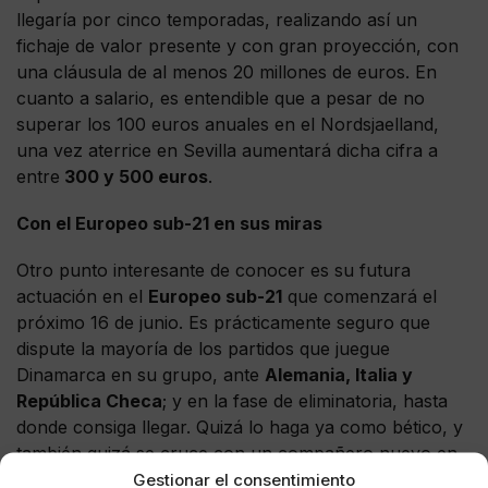
llegaría por cinco temporadas, realizando así un
fichaje de valor presente y con gran proyección, con
una cláusula de al menos 20 millones de euros. En
cuanto a salario, es entendible que a pesar de no
superar los 100 euros anuales en el Nordsjaelland,
una vez aterrice en Sevilla aumentará dicha cifra a
entre
300 y 500 euros
.
Con el Europeo sub-21 en sus miras
Otro punto interesante de conocer es su futura
actuación en el
Europeo sub-21
que comenzará el
próximo 16 de junio. Es prácticamente seguro que
dispute la mayoría de los partidos que juegue
Dinamarca en su grupo, ante
Alemania, Italia y
República Checa
; y en la fase de eliminatoria, hasta
donde consiga llegar. Quizá lo haga ya como bético, y
también quizá se cruce con un compañero nuevo en
Gestionar el consentimiento
su equipo,
Dani Ceballos
, que también disputará dicho