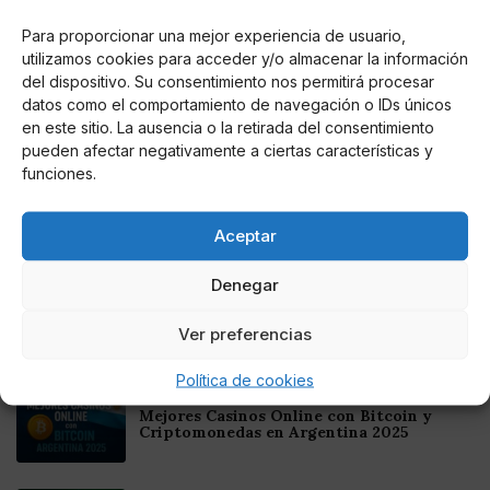
torneo.
Para proporcionar una mejor experiencia de usuario,
utilizamos cookies para acceder y/o almacenar la información
del dispositivo. Su consentimiento nos permitirá procesar
datos como el comportamiento de navegación o IDs únicos
en este sitio. La ausencia o la retirada del consentimiento
AUTOR
pueden afectar negativamente a ciertas características y
Alberto Pintado
funciones.
Aceptar
Noticias relacionadas
Denegar
Online Casino
Mejores Cripto Casinos Online en
Ver preferencias
Colombia 2025: Bitcoin Casinos
Política de cookies
Online Casino
Mejores Casinos Online con Bitcoin y
Criptomonedas en Argentina 2025