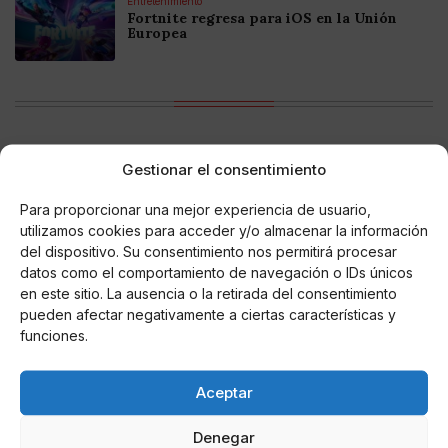
Entretenimiento
Fortnite regresa para iOS en la Unión
Europea
Te puede interesar
Gestionar el consentimiento
Apuestas deportivas: próximos eventos para
Para proporcionar una mejor experiencia de usuario,
otoño de 2023
utilizamos cookies para acceder y/o almacenar la información
Santi Ramirez
del dispositivo. Su consentimiento nos permitirá procesar
datos como el comportamiento de navegación o IDs únicos
Competiciones deportivas en España |
en este sitio. La ausencia o la retirada del consentimiento
Octubre 2023
pueden afectar negativamente a ciertas características y
Santi Ramirez
funciones.
Calendario de eventos deportivos | Octubre
Aceptar
de 2023
Santi Ramirez
Denegar