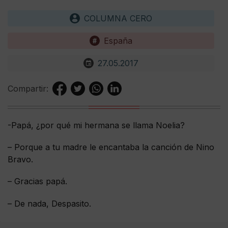
COLUMNA CERO
España
27.05.2017
Compartir:
-Papá, ¿por qué mi hermana se llama Noelia?
– Porque a tu madre le encantaba la canción de Nino
Bravo.
– Gracias papá.
– De nada, Despasito.