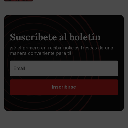
Suscríbete al boletín
¡sé el primero en recibir noticias frescas de una
manera conveniente para ti!
Inscribirse