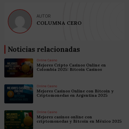
AUTOR
COLUMNA CERO
Noticias relacionadas
Online Casino
Mejores Cripto Casinos Online en
Colombia 2025: Bitcoin Casinos
Online Casino
Mejores Casinos Online con Bitcoin y
Criptomonedas en Argentina 2025
Online Casino
Mejores casinos online con
criptomonedas y Bitcoin en México 2025