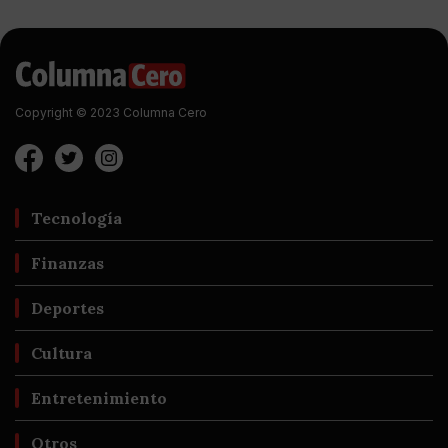
Copyright © 2023 Columna Cero
Tecnología
Finanzas
Deportes
Cultura
Entretenimiento
Otros