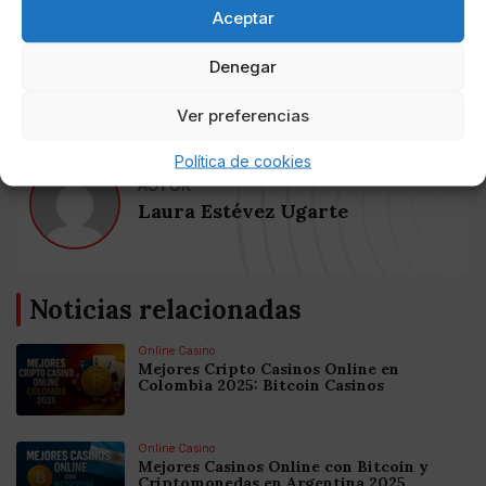
Aceptar
empezar: titular, victoria y título con un gol. Y luego
quedará para la historia que marqué en mis debuts en
Denegar
el resto de competiciones”.
Ver preferencias
Política de cookies
AUTOR
Laura Estévez Ugarte
Noticias relacionadas
Online Casino
Mejores Cripto Casinos Online en
Colombia 2025: Bitcoin Casinos
Online Casino
Mejores Casinos Online con Bitcoin y
Criptomonedas en Argentina 2025