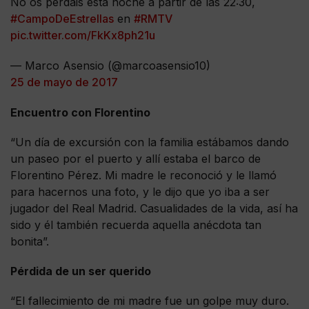
No os perdáis esta noche a partir de las 22:30,
#CampoDeEstrellas
en
#RMTV
pic.twitter.com/FkKx8ph21u
— Marco Asensio (@marcoasensio10)
25 de mayo de 2017
Encuentro con Florentino
“Un día de excursión con la familia estábamos dando
un paseo por el puerto y allí estaba el barco de
Florentino Pérez. Mi madre le reconoció y le llamó
para hacernos una foto, y le dijo que yo iba a ser
jugador del Real Madrid. Casualidades de la vida, así ha
sido y él también recuerda aquella anécdota tan
bonita”.
Pérdida de un ser querido
“El fallecimiento de mi madre fue un golpe muy duro.