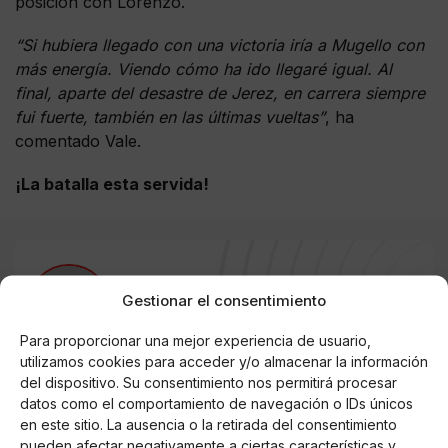
posición con Lorenzo.
“Si hubiera llegado con una victoria iría a Mugello con
más energía. Viendo cómo ha ido llegaré igual. Al
final, aparte del desastre de Jerez, en carrera siempre
fui fuerte, también en las últimas vueltas”
, ha
comentado Vale.
¡La batalla esta servida!
AUTOR
Gestionar el consentimiento
@Maldo46
Para proporcionar una mejor experiencia de usuario,
utilizamos cookies para acceder y/o almacenar la información
del dispositivo. Su consentimiento nos permitirá procesar
Noticias relacionadas
datos como el comportamiento de navegación o IDs únicos
en este sitio. La ausencia o la retirada del consentimiento
Online Casino
pueden afectar negativamente a ciertas características y