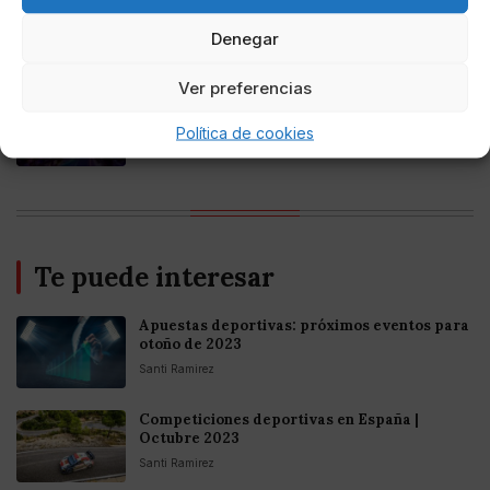
Online Casino
Mejores casinos online con
Denegar
criptomonedas y Bitcoin en México 2025
Ver preferencias
Entretenimiento
Fortnite regresa para iOS en la Unión
Política de cookies
Europea
Te puede interesar
Apuestas deportivas: próximos eventos para
otoño de 2023
Santi Ramirez
Competiciones deportivas en España |
Octubre 2023
Santi Ramirez