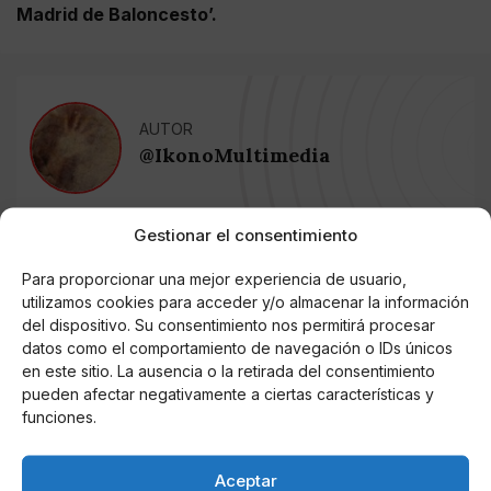
Madrid de Baloncesto’.
AUTOR
@IkonoMultimedia
Gestionar el consentimiento
Noticias relacionadas
Para proporcionar una mejor experiencia de usuario,
Online Casino
utilizamos cookies para acceder y/o almacenar la información
Mejores Cripto Casinos Online en
del dispositivo. Su consentimiento nos permitirá procesar
Colombia 2025: Bitcoin Casinos
datos como el comportamiento de navegación o IDs únicos
en este sitio. La ausencia o la retirada del consentimiento
pueden afectar negativamente a ciertas características y
Online Casino
Mejores Casinos Online con Bitcoin y
funciones.
Criptomonedas en Argentina 2025
Aceptar