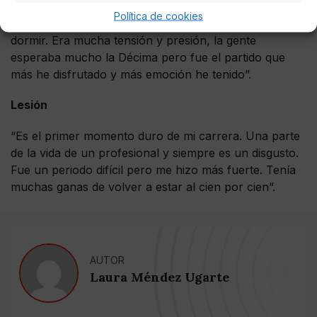
Política de cookies
“Supe que iba a jugar antes de la siesta y no pude
dormir. Era mucha tensión y presión, la gente
esperaba mucho la Décima pero fue el partido que
más he disfrutado y más emoción he tenido”.
Lesión
“Es el primer momento duro de mi carrera. Una parte
de la vida de un profesional y siempre es un disgusto.
Fue un periodo difícil pero me hizo más fuerte. Tenía
muchas ganas de volver a estar al cien por cien”.
AUTOR
Laura Méndez Ugarte