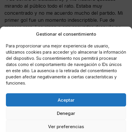
mirando al público todo el rato. Estaba muy
concentrado y no me acuerdo mucho del partido. Mi
primer gol fue un momento indescriptible. Fue de
manera rara. Los cinco o seis segundos después no
Gestionar el consentimiento
escuché ni un ruido. Estaba en otro mundo, un mundo
donde solo había emociones. Quería marcar otro gol
Para proporcionar una mejor experiencia de usuario,
para escuchar a la gente. Fui el tercero más joven del
utilizamos cookies para acceder y/o almacenar la información
club en debutar en Champions”.
del dispositivo. Su consentimiento nos permitirá procesar
datos como el comportamiento de navegación o IDs únicos
El partido de su vida
en este sitio. La ausencia o la retirada del consentimiento
pueden afectar negativamente a ciertas características y
“Salió perfecto. No podía soñar algo mejor. Me sentí
funciones.
muy bien y muy cómodo. Era mi primer partido contra
el Barcelona, en casa y marqué un gol.
Aceptar
Defensivamente salió muy bien. Contra Messi
intentaba anticiparme a la jugada porque si no era
Denegar
complicado de parar”.
Ver preferencias
La Décima