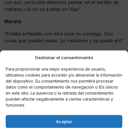
con eso, pero sólo debemos pensar en el partido de
mañana y él no va a estar en Vigo”.
Morata
“Estaba enfadado con otra cosa no conmigo. Son
cosas que pueden pasar. Lo hablamos y se queda ahí”.
Los porteros
Gestionar el consentimiento
“Tenemos tres porteros muy buenos y estamos
Para proporcionar una mejor experiencia de usuario,
contentos con los tres. No sé lo que pasará el
utilizamos cookies para acceder y/o almacenar la información
próximo año. Se llevan muy bien todos. Rubén ha
del dispositivo. Su consentimiento nos permitirá procesar
jugado menos, pero ha estado espectacular”.
datos como el comportamiento de navegación o IDs únicos
en este sitio. La ausencia o la retirada del consentimiento
James
pueden afectar negativamente a ciertas características y
funciones.
“No es el debate. Está con nosotros, aunque hoy no
ha entrenado porque ha tenido un golpe fuerte. Sólo
Aceptar
pensamos en las tres finales que nos quedan”.