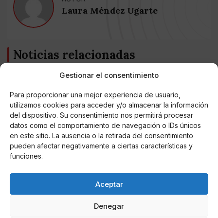
Laura Méndez Ugarte
Noticias relacionadas
Online Casino
Gestionar el consentimiento
Mejores Cripto Casinos Online en
Colombia 2025: Bitcoin Casinos
Para proporcionar una mejor experiencia de usuario,
utilizamos cookies para acceder y/o almacenar la información
del dispositivo. Su consentimiento nos permitirá procesar
Online Casino
Mejores Casinos Online con Bitcoin y
datos como el comportamiento de navegación o IDs únicos
Criptomonedas en Argentina 2025
en este sitio. La ausencia o la retirada del consentimiento
pueden afectar negativamente a ciertas características y
funciones.
Online Casino
Mejores casinos online con
criptomonedas y Bitcoin en México 2025
Aceptar
Denegar
Entretenimiento
Fortnite regresa para iOS en la Unión