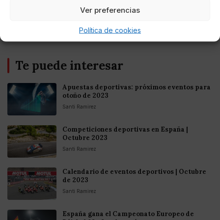
Europea
Ver preferencias
Política de cookies
Te puede interesar
Apuestas deportivas: próximos eventos para
otoño de 2023
Santi Ramirez
Competiciones deportivas en España |
Octubre 2023
Santi Ramirez
Calendario de eventos deportivos | Octubre
de 2023
Santi Ramirez
España gana el Campeonato Europeo de