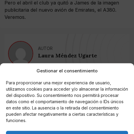
Pero el abril el club ya quitó a James de la imagen
publicitaria del nuevo avión de Emirates, el A380.
Veremos.
AUTOR
Laura Méndez Ugarte
Gestionar el consentimiento
Noticias relacionadas
Para proporcionar una mejor experiencia de usuario,
utilizamos cookies para acceder y/o almacenar la información
Online Casino
del dispositivo. Su consentimiento nos permitirá procesar
Mejores Cripto Casinos Online en
datos como el comportamiento de navegación o IDs únicos
Colombia 2025: Bitcoin Casinos
en este sitio. La ausencia o la retirada del consentimiento
pueden afectar negativamente a ciertas características y
funciones.
Online Casino
Mejores Casinos Online con Bitcoin y
Criptomonedas en Argentina 2025