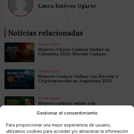
Laura Estévez Ugarte
Noticias relacionadas
Online Casino
Mejores Cripto Casinos Online en
Colombia 2025: Bitcoin Casinos
Online Casino
Mejores Casinos Online con Bitcoin y
Criptomonedas en Argentina 2025
Online Casino
Mejores casinos online con
criptomonedas y Bitcoin en México 2025
Gestionar el consentimiento
Para proporcionar una mejor experiencia de usuario,
Entretenimiento
Fortnite regresa para iOS en la Unión
utilizamos cookies para acceder y/o almacenar la información