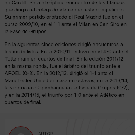
en Cardiff. Será el séptimo encuentro de los blancos
que dirigirá el colegiado alemán en esta competición.
Su primer partido arbitrado al Real Madrid fue en el
curso 2009/10, en el 1-1 ante el Milan en San Siro en
la Fase de Grupos.
En la siguientes cinco ediciones dirigió encuentros a
los madridistas. En la 2010/11, estuvo en el 4-0 ante el
Tottenham en cuartos de final. En la edición 2011/12,
en la misma ronda, fue el árbitro del triunfo ante el
APOEL (0-3). En la 2012/13, dirigió el 1-1 ante el
Manchester United en casa en octavos; en la 2013/14,
la victoria en Copenhague en la Fase de Grupos (0-2),
y en la 2014/15, el triunfo por 1-0 ante el Atlético en
cuartos de final.
AUTOR